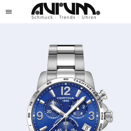
Aurum
Schmuck
–
Trends
–
Uhren