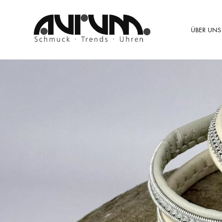
ÜBER UNS
Schmuck
Aurum
–
Trends
–
Uhren