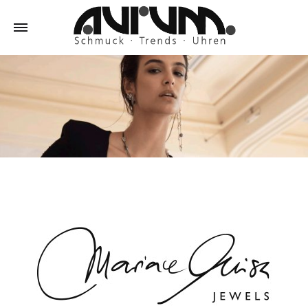
Schmuck
Aurum
–
Trends
–
Uhren