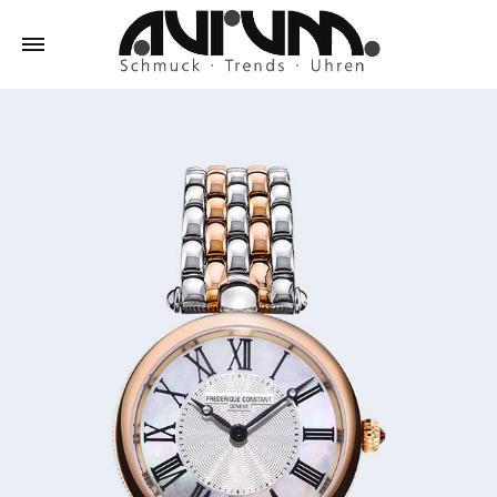
Aurum
Schmuck
–
Trends
–
Uhren