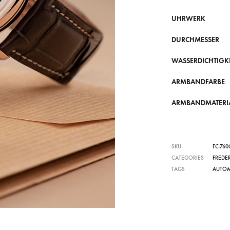
UHRWERK
DURCHMESSER
WASSERDICHTIGKE
ARMBANDFARBE
ARMBANDMATERI
SKU
FC-76
CATEGORIES
FREDE
TAGS
AUTOM