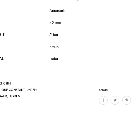
Automatik
42 mm
IT
5 bar
braun
AL
Leder
0CHC4H4
SHARE
RIQUE CONSTANT
,
UHREN
ATIK
,
HERREN