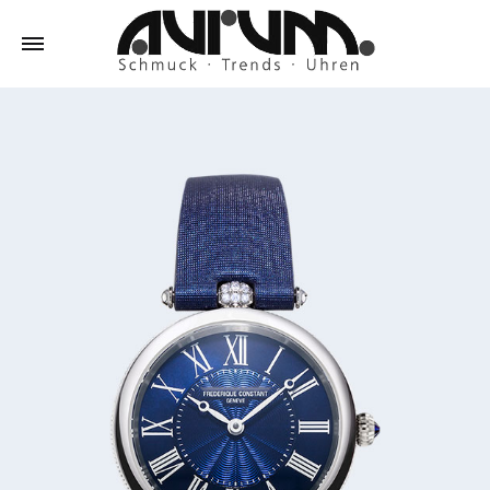
Aurum
Schmuck
–
Trends
–
Uhren