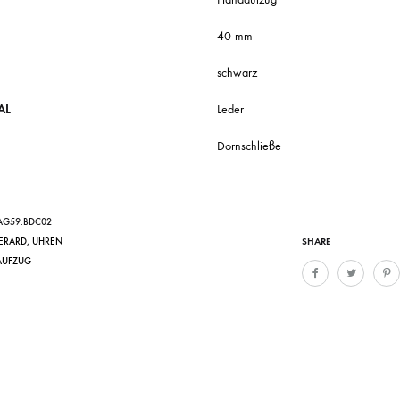
40 mm
schwarz
AL
Leder
Dornschließe
AG59.BDC02
SHARE
 ERARD
,
UHREN
AUFZUG