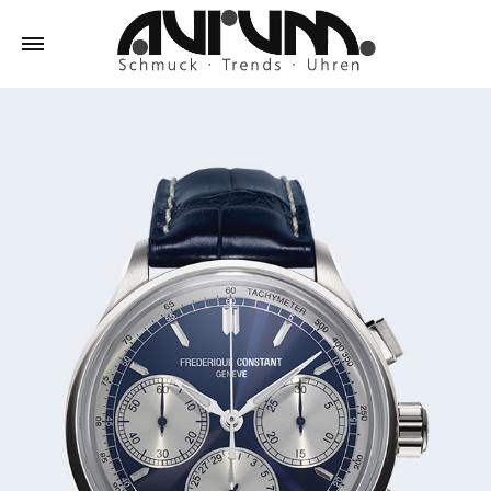
Aurum
Schmuck
–
Trends
–
Uhren