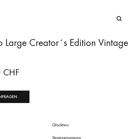
 Large Creator´s Edition Vintage
0
CHF
NFRAGEN
Qlocktwo
Stromversorgung