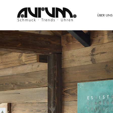
ÜBER UNS
Aurum
Schmuck
–
Trends
–
Uhren