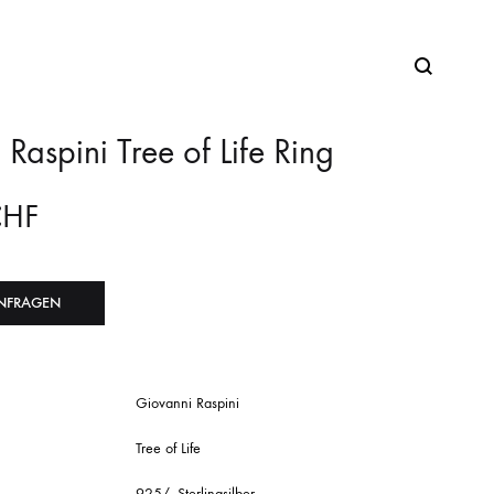
Raspini Tree of Life Ring
CHF
NFRAGEN
Giovanni Raspini
Tree of Life
925/- Sterlingsilber