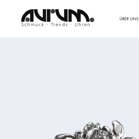
ÜBER UNS
Aurum
Schmuck
–
Trends
–
Uhren