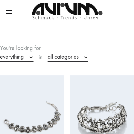
Aurum
Schmuck
–
Trends
You're looking for
–
everything
all categories
in
Uhren