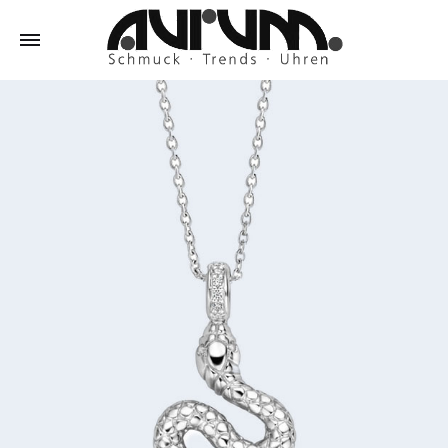
Aurum
Schmuck
–
Trends
–
Uhren