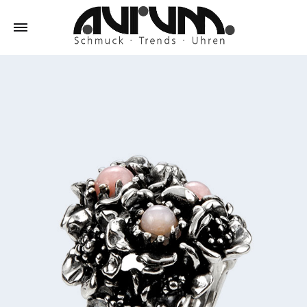
Aurum
Schmuck
–
Trends
–
Uhren