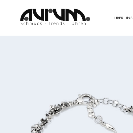
ÜBER UNS
Aurum
Schmuck
–
Trends
–
Uhren