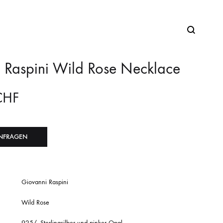
 Raspini Wild Rose Necklace
CHF
NFRAGEN
Giovanni Raspini
Wild Rose
925/- Sterlingsilber und pinker Opal