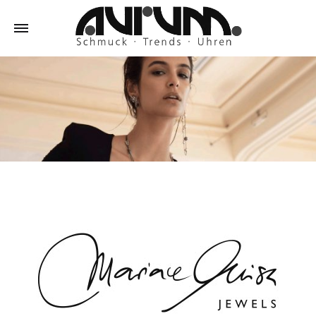
Schmuck
Aurum
–
Trends
–
Uhren